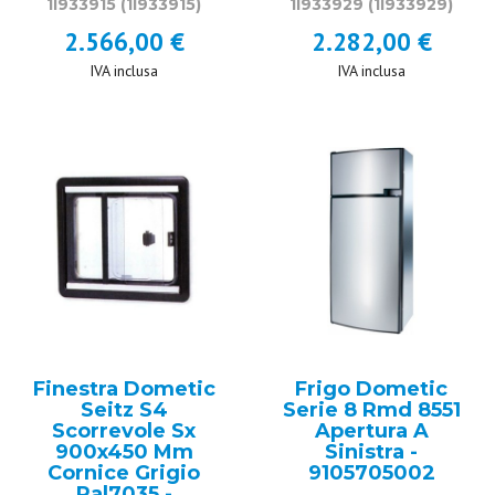
1I933915
(1I933915)
1I933929
(1I933929)
2.566,00 €
2.282,00 €
IVA inclusa
IVA inclusa
Finestra Dometic
Frigo Dometic
Seitz S4
Serie 8 Rmd 8551
Scorrevole Sx
Apertura A
900x450 Mm
Sinistra -
Cornice Grigio
9105705002
Ral7035 -