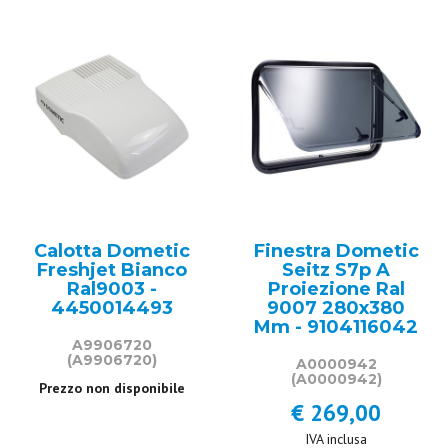
Calotta Dometic
Finestra Dometic
Freshjet Bianco
Seitz S7p A
Ral9003 -
Proiezione Ral
4450014493
9007 280x380
Mm - 9104116042
A9906720
(A9906720)
A0000942
(A0000942)
Prezzo non disponibile
€ 269,00
IVA inclusa