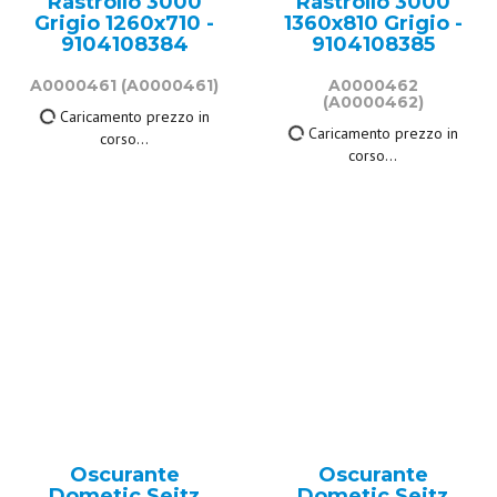
Rastrollo 3000
Rastrollo 3000
Grigio 1260x710 -
1360x810 Grigio -
9104108384
9104108385
A0000461
(A0000461)
A0000462
(A0000462)
Caricamento prezzo in
Caricamento prezzo in
corso...
corso...
Oscurante
Oscurante
Dometic Seitz
Dometic Seitz