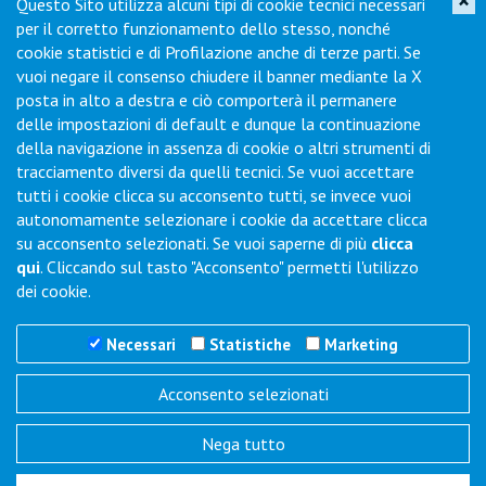
×
Questo Sito utilizza alcuni tipi di cookie tecnici necessari
Iscriviti per ricevere novità di prodotto, servizi, porte aperte e
per il corretto funzionamento dello stesso, nonché
offerte dei nostri punti vendita.
cookie statistici e di Profilazione anche di terze parti. Se
vuoi negare il consenso chiudere il banner mediante la X
posta in alto a destra e ciò comporterà il permanere
delle impostazioni di default e dunque la continuazione
Contatti
della navigazione in assenza di cookie o altri strumenti di
tracciamento diversi da quelli tecnici. Se vuoi accettare
Via Collodi, 1 - Loc. Chiano - 50028 Barberino Tavarnelle (FI) -
tutti i cookie clicca su acconsento tutti, se invece vuoi
Italy
autonomamente selezionare i cookie da accettare clicca
su acconsento selezionati. Se vuoi saperne di più
clicca
Tel.
+39 0577-6501
Fax
+39 0577-650216
qui
. Cliccando sul tasto "Acconsento" permetti l'utilizzo
Commenti / Richieste
dei cookie.
Necessari
Statistiche
Marketing
Acconsento selezionati
Trigano Servizi S.r.l.
Nega tutto
P.I./C.F. 06386791005
REA N° SI 143123 - Cap. Soc. 100.000 i.v.