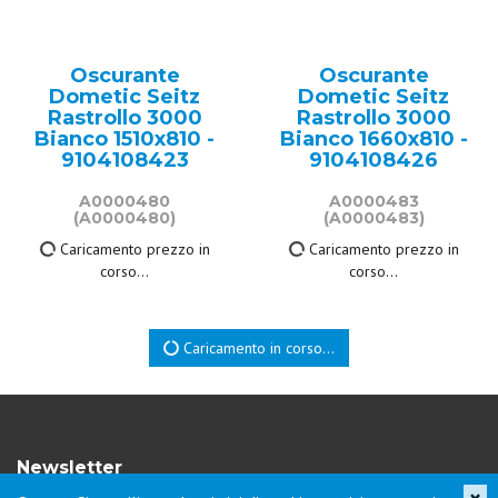
Oscurante
Oscurante
Dometic Seitz
Dometic Seitz
Rastrollo 3000
Rastrollo 3000
Bianco 1510x810 -
Bianco 1660x810 -
9104108423
9104108426
A0000480
A0000483
(A0000480)
(A0000483)
Caricamento prezzo in
Caricamento prezzo in
corso...
corso...
Caricamento in corso...
Newsletter