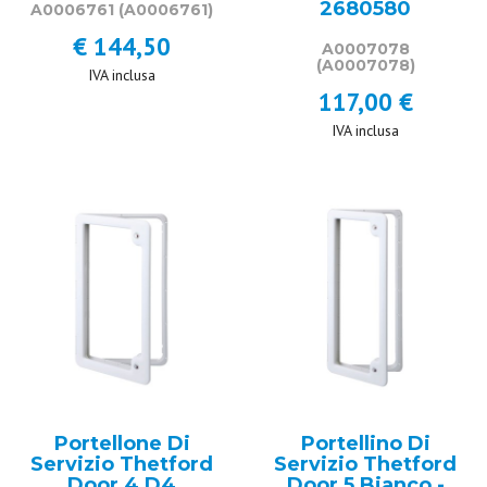
2680580
A0006761
(A0006761)
€ 144,50
A0007078
(A0007078)
IVA inclusa
117,00 €
IVA inclusa
Portellone Di
Portellino Di
Servizio Thetford
Servizio Thetford
Door 4 D4
Door 5 Bianco -