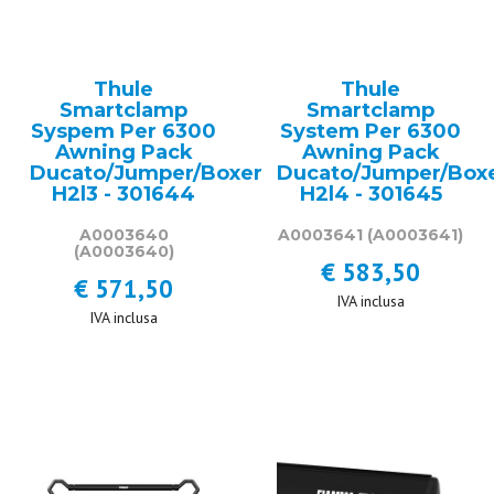
Thule
Thule
Smartclamp
Smartclamp
Syspem Per 6300
System Per 6300
Awning Pack
Awning Pack
Ducato/Jumper/Boxer
Ducato/Jumper/Box
H2l3 - 301644
H2l4 - 301645
A0003640
A0003641
(A0003641)
(A0003640)
€ 583,50
€ 571,50
IVA inclusa
IVA inclusa