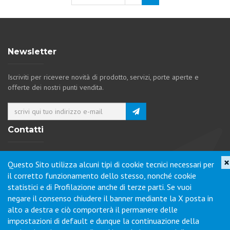
Newsletter
Iscriviti per ricevere novità di prodotto, servizi, porte aperte e
offerte dei nostri punti vendita.
Contatti
Via Collodi, 1 - Loc. Chiano - 50028 Barberino Tavarnelle (FI) -
×
Questo Sito utilizza alcuni tipi di cookie tecnici necessari per
Italy
il corretto funzionamento dello stesso, nonché cookie
Tel.
+39 0577-6501
Fax
+39 0577-650216
statistici e di Profilazione anche di terze parti. Se vuoi
Commenti / Richieste
negare il consenso chiudere il banner mediante la X posta in
alto a destra e ciò comporterà il permanere delle
impostazioni di default e dunque la continuazione della