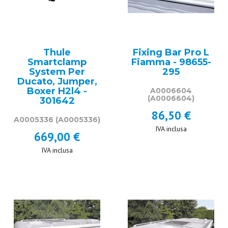
Thule
Fixing Bar Pro L
Smartclamp
Fiamma - 98655-
System Per
295
Ducato, Jumper,
Boxer H2l4 -
A0006604
(A0006604)
301642
86,50 €
A0005336
(A0005336)
IVA inclusa
669,00 €
IVA inclusa