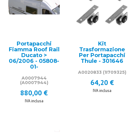
Portapacchi
Kit
Fiamma Roof Rail
Trasformazione
Ducato >
Per Portapacchi
06/2006 - 05808-
Thule - 301646
01-
A0020833
(1I709325)
A0007944
64,20 €
(A0007944)
IVA inclusa
880,00 €
IVA inclusa