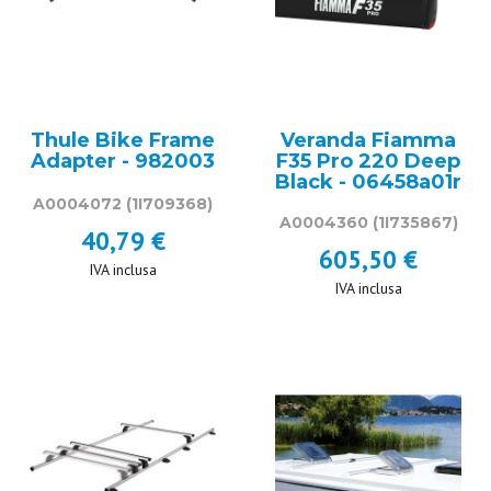
Thule Bike Frame
Veranda Fiamma
Adapter - 982003
F35 Pro 220 Deep
Black - 06458a01r
A0004072
(1I709368)
A0004360
(1I735867)
40,79 €
605,50 €
IVA inclusa
IVA inclusa