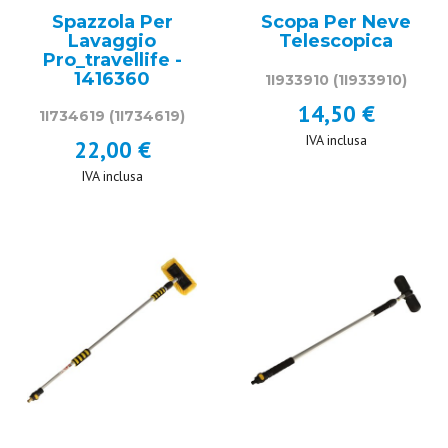
Spazzola Per
Scopa Per Neve
Lavaggio
Telescopica
Pro_travellife -
1416360
1I933910
(1I933910)
14,50 €
1I734619
(1I734619)
IVA inclusa
22,00 €
IVA inclusa