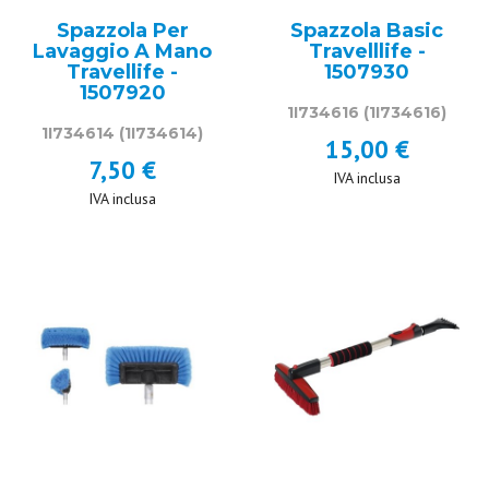
Spazzola Per
Spazzola Basic
Lavaggio A Mano
Travelllife -
Travellife -
1507930
1507920
1I734616
(1I734616)
1I734614
(1I734614)
15,00 €
7,50 €
IVA inclusa
IVA inclusa