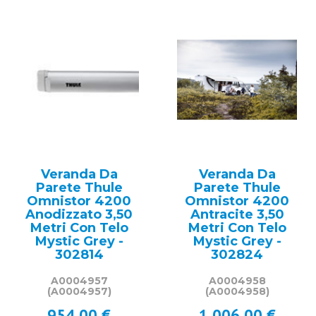
Veranda Da
Veranda Da
Parete Thule
Parete Thule
Omnistor 4200
Omnistor 4200
Anodizzato 3,50
Antracite 3,50
Metri Con Telo
Metri Con Telo
Mystic Grey -
Mystic Grey -
302814
302824
A0004957
A0004958
(A0004957)
(A0004958)
954,00 €
1.006,00 €