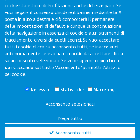
cookie statistici e di Profilazione anche di terze parti. Se
vuoi negare il consenso chiudere il banner mediante la X
posta in alto a destra e ciò comporterà il permanere
Contatti
delle impostazioni di default e dunque la continuazione
della navigazione in assenza di cookie o altri strumenti di
tracciamento diversi da quelli tecnici. Se vuoi accettare
Via Collodi, 1 - Loc. Chiano - 50028 Barberino Tavarnelle (FI) -
tutti i cookie clicca su acconsento tutti, se invece vuoi
Italy
autonomamente selezionare i cookie da accettare clicca
Tel.
+39 0577-6501
Fax
+39 0577-650216
su acconsento selezionati. Se vuoi saperne di più
clicca
Commenti / Richieste
qui
. Cliccando sul tasto "Acconsento" permetti l'utilizzo
dei cookie.
Necessari
Statistiche
Marketing
Acconsento selezionati
Trigano Servizi S.r.l.
P.I./C.F. 06386791005
Nega tutto
REA N° SI 143123 - Cap. Soc. 100.000 i.v.
Acconsento tutti
PRIVACY POLICY
COOKIE POLICY
GESTIONE DEI COOKIE