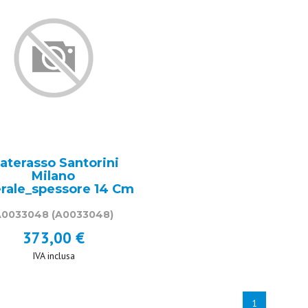
aterasso Santorini
Milano
erale_spessore 14 Cm
A0033048
(A0033048)
373,00 €
IVA inclusa
1