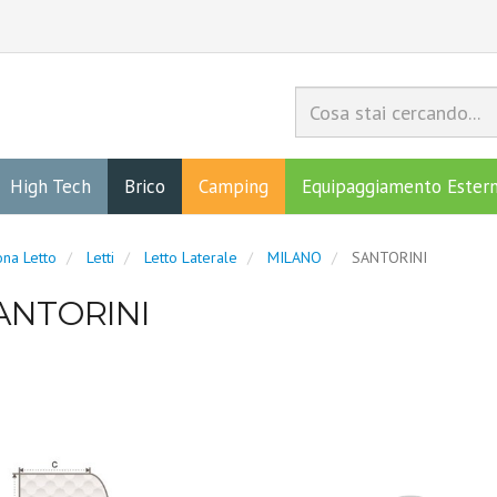
High Tech
Brico
Camping
Equipaggiamento Ester
na Letto
Letti
Letto Laterale
MILANO
SANTORINI
ANTORINI