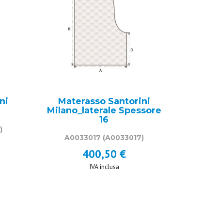
ni
Materasso Santorini
Milano_laterale Spessore
16
)
A0033017
(A0033017)
400,50 €
IVA inclusa