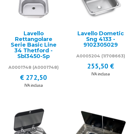
Lavello
Lavello Dometic
Rettangolare
Sng 4133 -
Serie Basic Line
9102305029
34 Thetford -
Sbl3450-Sp
A0005204
(1I708663)
255,50 €
A0001748
(A0001748)
IVA inclusa
€ 272,50
IVA inclusa