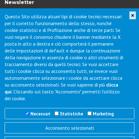
Newsletter
×
Questo Sito utilizza alcuni tipi di cookie tecnici necessari
Iscriviti per ricevere novità di prodotto, servizi, porte aperte e
per il corretto funzionamento dello stesso, nonché
offerte dei nostri punti vendita.
cookie statistici e di Profilazione anche di terze parti. Se
vuoi negare il consenso chiudere il banner mediante la X
posta in alto a destra e ciò comporterà il permanere
Contatti
delle impostazioni di default e dunque la continuazione
della navigazione in assenza di cookie o altri strumenti di
tracciamento diversi da quelli tecnici. Se vuoi accettare
Via Collodi, 1 - Loc. Chiano - 50028 Barberino Tavarnelle (FI) -
tutti i cookie clicca su acconsento tutti, se invece vuoi
Italy
autonomamente selezionare i cookie da accettare clicca
Tel.
+39 0577-6501
Fax
+39 0577-650216
su acconsento selezionati. Se vuoi saperne di più
clicca
Commenti / Richieste
qui
. Cliccando sul tasto "Acconsento" permetti l'utilizzo
dei cookie.
Necessari
Statistiche
Marketing
Acconsento selezionati
Trigano Servizi S.r.l.