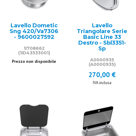
Lavello Dometic
Lavello
Sng 420/Va7306
Triangolare Serie
- 9600027592
Basic Line 33
Destro - Sbl3351-
Sp
1I708662
(1ID43533001)
A0000935
Prezzo non disponibile
(A0000935)
270,00 €
IVA inclusa