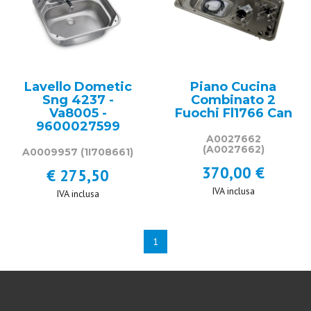
Lavello Dometic
Piano Cucina
Sng 4237 -
Combinato 2
Va8005 -
Fuochi Fl1766 Can
9600027599
A0027662
(A0027662)
A0009957
(1I708661)
370,00 €
€ 275,50
IVA inclusa
IVA inclusa
1