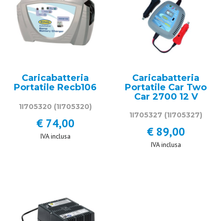
Caricabatteria
Caricabatteria
Portatile Recb106
Portatile Car Two
Car 2700 12 V
1I705320
(1I705320)
1I705327
(1I705327)
€ 74,00
€ 89,00
IVA inclusa
IVA inclusa