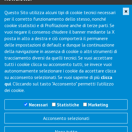
×
Questo Sito utilizza alcuni tipi di cookie tecnici necessari
Iscriviti per ricevere novità di prodotto, servizi, porte aperte e
per il corretto funzionamento dello stesso, nonché
offerte dei nostri punti vendita.
cookie statistici e di Profilazione anche di terze parti. Se
vuoi negare il consenso chiudere il banner mediante la X
posta in alto a destra e ciò comporterà il permanere
Contatti
delle impostazioni di default e dunque la continuazione
della navigazione in assenza di cookie o altri strumenti di
tracciamento diversi da quelli tecnici. Se vuoi accettare
Via Collodi, 1 - Loc. Chiano - 50028 Barberino Tavarnelle (FI) -
tutti i cookie clicca su acconsento tutti, se invece vuoi
Italy
autonomamente selezionare i cookie da accettare clicca
Tel.
+39 0577-6501
Fax
+39 0577-650216
su acconsento selezionati. Se vuoi saperne di più
clicca
Commenti / Richieste
qui
. Cliccando sul tasto "Acconsento" permetti l'utilizzo
dei cookie.
Necessari
Statistiche
Marketing
Acconsento selezionati
Trigano Servizi S.r.l.
P.I./C.F. 06386791005
Nega tutto