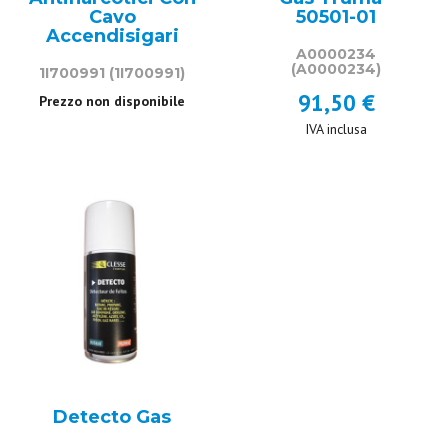
Cavo
50501-01
Accendisigari
A0000234
(A0000234)
1I700991
(1I700991)
91,50 €
Prezzo non disponibile
IVA inclusa
Detecto Gas