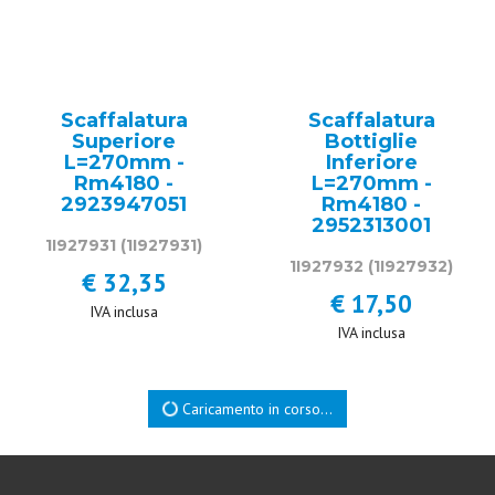
Scaffalatura
Scaffalatura
Superiore
Bottiglie
L=270mm -
Inferiore
Rm4180 -
L=270mm -
2923947051
Rm4180 -
2952313001
1I927931
(1I927931)
1I927932
(1I927932)
€ 32,35
€ 17,50
IVA inclusa
IVA inclusa
Ricambio