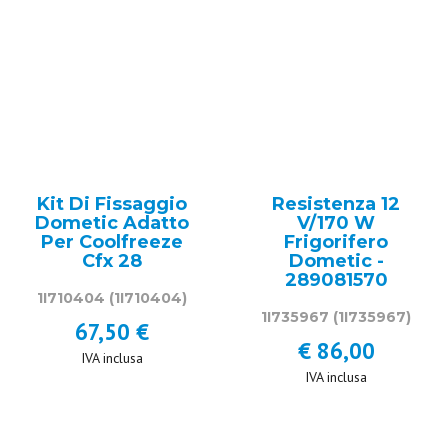
Kit Di Fissaggio
Resistenza 12
Dometic Adatto
V/170 W
Per Coolfreeze
Frigorifero
Cfx 28
Dometic -
289081570
1I710404
(1I710404)
1I735967
(1I735967)
67,50 €
€ 86,00
IVA inclusa
IVA inclusa