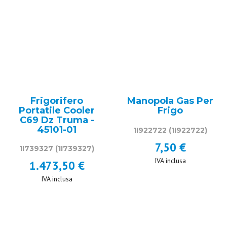
Frigorifero
Manopola Gas Per
Portatile Cooler
Frigo
C69 Dz Truma -
45101-01
1I922722
(1I922722)
7,50 €
1I739327
(1I739327)
IVA inclusa
1.473,50 €
IVA inclusa