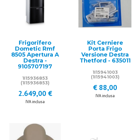
Frigorifero
Kit Cerniere
Dometic Rmf
Porta Frigo
8505 Apertura A
Versione Destra
Destra -
Thetford - 635011
9105707197
1I15941003
(1I15941003)
1I15936853
(1I15936853)
€ 88,00
2.649,00 €
IVA inclusa
IVA inclusa