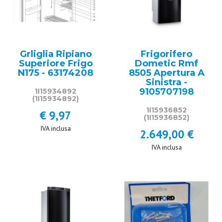
Grliglia Ripiano
Frigorifero
Superiore Frigo
Dometic Rmf
N175 - 63174208
8505 Apertura A
Sinistra -
9105707198
1I15934892
(1I15934892)
1I15936852
€ 9,97
(1I15936852)
IVA inclusa
2.649,00 €
IVA inclusa