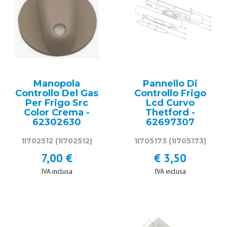
Manopola
Pannello Di
Controllo Del Gas
Controllo Frigo
Per Frigo Src
Lcd Curvo
Color Crema -
Thetford -
62302630
62697307
1I702512
(1I702512)
1I705173
(1I705173)
7,00 €
€ 3,50
IVA inclusa
IVA inclusa