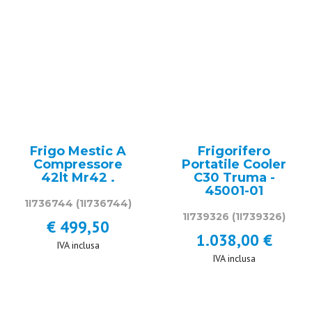
Frigo Mestic A
Frigorifero
Compressore
Portatile Cooler
42lt Mr42 .
C30 Truma -
45001-01
1I736744
(1I736744)
1I739326
(1I739326)
€ 499,50
1.038,00 €
IVA inclusa
IVA inclusa