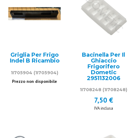
Griglia Per Frigo
Bacinella Per Il
Indel B Ricambio
Ghiaccio
Frigorifero
Dometic
1I705904
(1I705904)
2951132006
Prezzo non disponibile
1I708248
(1I708248)
7,50 €
IVA inclusa