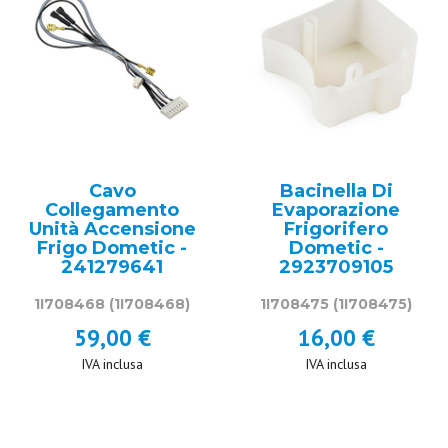
Cavo
Bacinella Di
Collegamento
Evaporazione
Unità Accensione
Frigorifero
Frigo Dometic -
Dometic -
241279641
2923709105
1I708468
(1I708468)
1I708475
(1I708475)
59,00 €
16,00 €
IVA inclusa
IVA inclusa