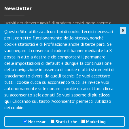
×
Questo Sito utilizza alcuni tipi di cookie tecnici necessari
per il corretto funzionamento dello stesso, nonché
Mensola Media
Balcone Porta
cookie statistici e di Profilazione anche di terze parti. Se
L=200mm -
Bottiglie
vuoi negare il consenso chiudere il banner mediante la X
2412076008
62305312 Balcone
posta in alto a destra e ciò comporterà il permanere
Porta Bottig
1I927948
(1I927948)
delle impostazioni di default e dunque la continuazione
1I929586
(1I929586)
della navigazione in assenza di cookie o altri strumenti di
€ 26,85
tracciamento diversi da quelli tecnici. Se vuoi accettare
€ 47,00
IVA inclusa
tutti i cookie clicca su acconsento tutti, se invece vuoi
IVA inclusa
autonomamente selezionare i cookie da accettare clicca
su acconsento selezionati. Se vuoi saperne di più
clicca
qui
. Cliccando sul tasto "Acconsento" permetti l'utilizzo
dei cookie.
Ricambio
Necessari
Statistiche
Marketing