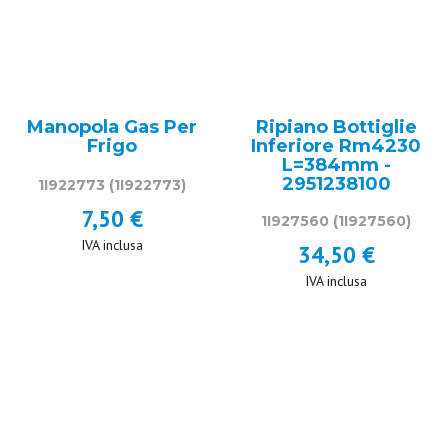
Manopola Gas Per
Ripiano Bottiglie
Frigo
Inferiore Rm4230
L=384mm -
2951238100
1I922773
(1I922773)
7,50 €
1I927560
(1I927560)
IVA inclusa
34,50 €
IVA inclusa