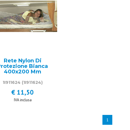
Rete Nylon Di
Protezione Bianca
400x200 Mm
1I911624
(1I911624)
€ 11,50
IVA inclusa
1