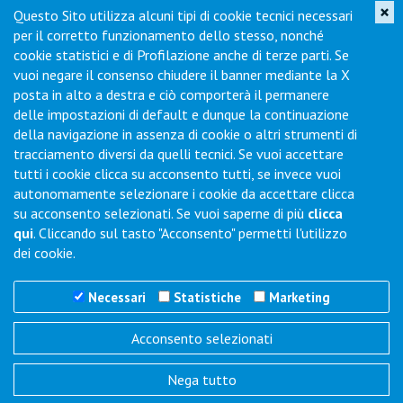
×
Questo Sito utilizza alcuni tipi di cookie tecnici necessari
Iscriviti per ricevere novità di prodotto, servizi, porte aperte e
per il corretto funzionamento dello stesso, nonché
offerte dei nostri punti vendita.
cookie statistici e di Profilazione anche di terze parti. Se
vuoi negare il consenso chiudere il banner mediante la X
posta in alto a destra e ciò comporterà il permanere
Contatti
delle impostazioni di default e dunque la continuazione
della navigazione in assenza di cookie o altri strumenti di
tracciamento diversi da quelli tecnici. Se vuoi accettare
Via Collodi, 1 - Loc. Chiano - 50028 Barberino Tavarnelle (FI) -
tutti i cookie clicca su acconsento tutti, se invece vuoi
Italy
autonomamente selezionare i cookie da accettare clicca
Tel.
+39 0577-6501
Fax
+39 0577-650216
su acconsento selezionati. Se vuoi saperne di più
clicca
Commenti / Richieste
qui
. Cliccando sul tasto "Acconsento" permetti l'utilizzo
dei cookie.
Necessari
Statistiche
Marketing
Acconsento selezionati
Trigano Servizi S.r.l.
P.I./C.F. 06386791005
Nega tutto
REA N° SI 143123 - Cap. Soc. 100.000 i.v.