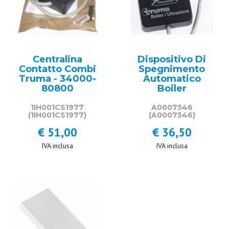
Centralina
Dispositivo Di
Contatto Combi
Spegnimento
Truma - 34000-
Automatico
80800
Boiler
1IH001CS1977
A0007546
(1IH001CS1977)
(A0007546)
€ 51,00
€ 36,50
IVA inclusa
IVA inclusa