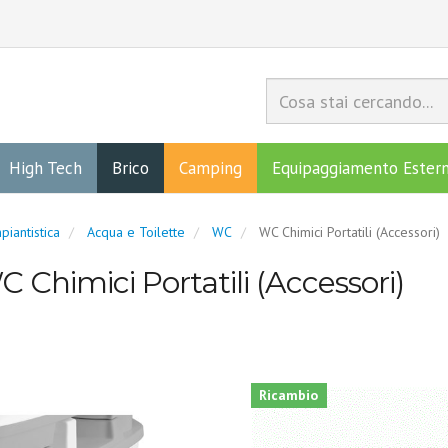
High Tech
Brico
Camping
Equipaggiamento Ester
piantistica
Acqua e Toilette
WC
WC Chimici Portatili (Accessori)
 Chimici Portatili (Accessori)
Ricambio