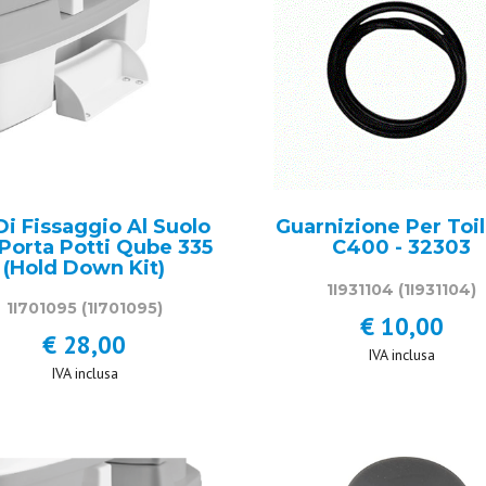
Di Fissaggio Al Suolo
Guarnizione Per Toil
Porta Potti Qube 335
C400 - 32303
(Hold Down Kit)
1I931104
(1I931104)
1I701095
(1I701095)
€ 10,00
€ 28,00
IVA inclusa
IVA inclusa