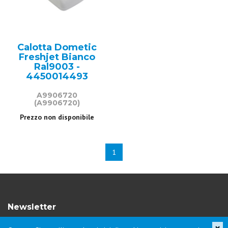
Calotta Dometic
Freshjet Bianco
Ral9003 -
4450014493
A9906720
(A9906720)
Prezzo non disponibile
1
Newsletter