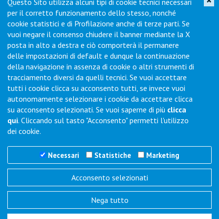
×
Questo Sito utilizza alcuni tipi di cookie tecnici necessari
Iscriviti per ricevere novità di prodotto, servizi, porte aperte e
per il corretto funzionamento dello stesso, nonché
offerte dei nostri punti vendita.
cookie statistici e di Profilazione anche di terze parti. Se
vuoi negare il consenso chiudere il banner mediante la X
posta in alto a destra e ciò comporterà il permanere
Contatti
delle impostazioni di default e dunque la continuazione
della navigazione in assenza di cookie o altri strumenti di
tracciamento diversi da quelli tecnici. Se vuoi accettare
Via Collodi, 1 - Loc. Chiano - 50028 Barberino Tavarnelle (FI) -
tutti i cookie clicca su acconsento tutti, se invece vuoi
Italy
autonomamente selezionare i cookie da accettare clicca
Tel.
+39 0577-6501
Fax
+39 0577-650216
su acconsento selezionati. Se vuoi saperne di più
clicca
Commenti / Richieste
qui
. Cliccando sul tasto "Acconsento" permetti l'utilizzo
dei cookie.
Necessari
Statistiche
Marketing
Acconsento selezionati
Trigano Servizi S.r.l.
P.I./C.F. 06386791005
Nega tutto
REA N° SI 143123 - Cap. Soc. 100.000 i.v.