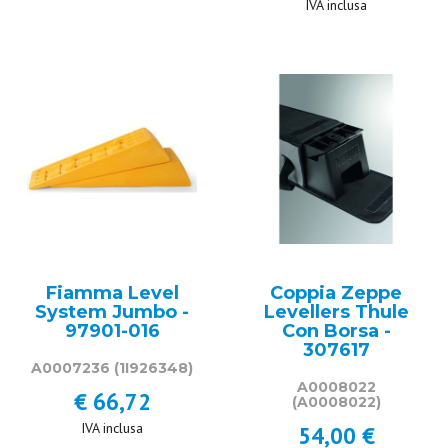
IVA inclusa
Fiamma Level
Coppia Zeppe
System Jumbo -
Levellers Thule
97901-016
Con Borsa -
307617
A0007236
(1I926348)
A0008022
€ 66,72
(A0008022)
IVA inclusa
54,00 €