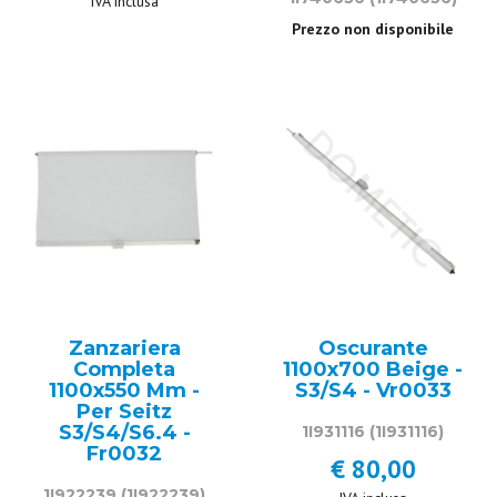
IVA inclusa
Prezzo non disponibile
Zanzariera
Oscurante
Completa
1100x700 Beige -
1100x550 Mm -
S3/S4 - Vr0033
Per Seitz
S3/S4/S6.4 -
1I931116
(1I931116)
Fr0032
€ 80,00
1I922239
(1I922239)