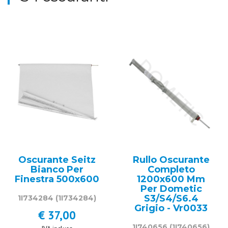
Oscurante Seitz
Rullo Oscurante
Bianco Per
Completo
Finestra 500x600
1200x600 Mm
Per Dometic
S3/S4/S6.4
1I734284
(1I734284)
Grigio - Vr0033
€ 37,00
1I740656
(1I740656)