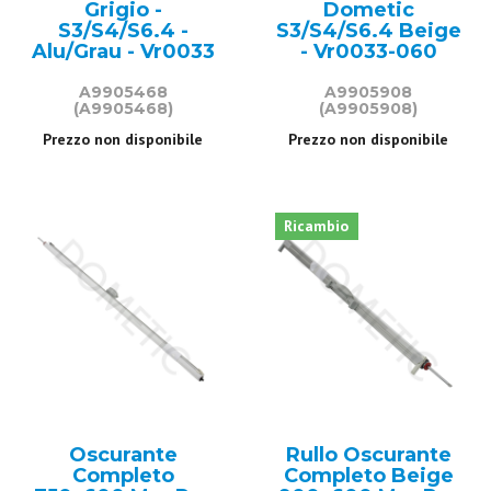
Grigio -
Dometic
S3/S4/S6.4 -
S3/S4/S6.4 Beige
Alu/Grau - Vr0033
- Vr0033-060
A9905468
A9905908
(A9905468)
(A9905908)
Prezzo non disponibile
Prezzo non disponibile
Ricambio
Oscurante
Rullo Oscurante
Completo
Completo Beige