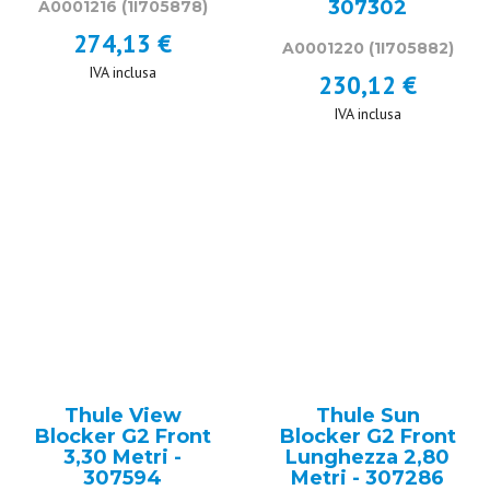
307302
A0001216
(1I705878)
274,13 €
A0001220
(1I705882)
IVA inclusa
230,12 €
IVA inclusa
Thule View
Thule Sun
Blocker G2 Front
Blocker G2 Front
3,30 Metri -
Lunghezza 2,80
307594
Metri - 307286