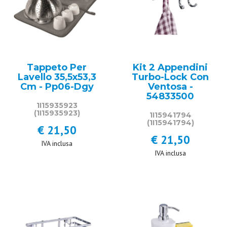
Tappeto Per
Kit 2 Appendini
Lavello 35,5x53,3
Turbo-Lock Con
Cm - Pp06-Dgy
Ventosa -
54833500
1I15935923
(1I15935923)
1I15941794
(1I15941794)
€ 21,50
€ 21,50
IVA inclusa
IVA inclusa