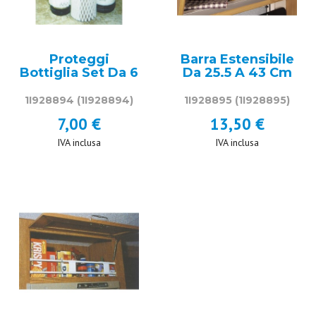
Proteggi
Barra Estensibile
Bottiglia Set Da 6
Da 25.5 A 43 Cm
1I928894
(1I928894)
1I928895
(1I928895)
7,00 €
13,50 €
IVA inclusa
IVA inclusa