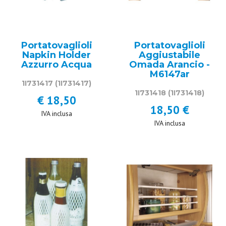
Portatovaglioli
Portatovaglioli
Napkin Holder
Aggiustabile
Azzurro Acqua
Omada Arancio -
M6147ar
1I731417
(1I731417)
1I731418
(1I731418)
€ 18,50
18,50 €
IVA inclusa
IVA inclusa