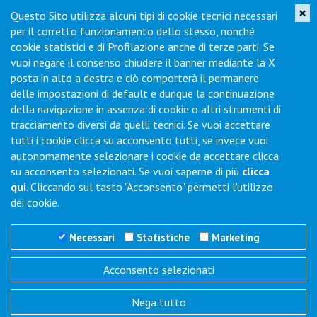
×
Questo Sito utilizza alcuni tipi di cookie tecnici necessari
Iscriviti per ricevere novità di prodotto, servizi, porte aperte e
per il corretto funzionamento dello stesso, nonché
offerte dei nostri punti vendita.
cookie statistici e di Profilazione anche di terze parti. Se
vuoi negare il consenso chiudere il banner mediante la X
posta in alto a destra e ciò comporterà il permanere
Contatti
delle impostazioni di default e dunque la continuazione
della navigazione in assenza di cookie o altri strumenti di
tracciamento diversi da quelli tecnici. Se vuoi accettare
Via Collodi, 1 - Loc. Chiano - 50028 Barberino Tavarnelle (FI) -
tutti i cookie clicca su acconsento tutti, se invece vuoi
Italy
autonomamente selezionare i cookie da accettare clicca
Tel.
+39 0577-6501
Fax
+39 0577-650216
su acconsento selezionati. Se vuoi saperne di più
clicca
Commenti / Richieste
qui
. Cliccando sul tasto "Acconsento" permetti l'utilizzo
dei cookie.
Necessari
Statistiche
Marketing
Acconsento selezionati
Trigano Servizi S.r.l.
P.I./C.F. 06386791005
Nega tutto
REA N° SI 143123 - Cap. Soc. 100.000 i.v.