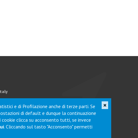
Italy
×
istici e di Profilazione anche di terze parti. Se
postazioni di default e dunque la continuazione
 i cookie clicca su acconsento tutti, se invece
ui
. Cliccando sul tasto "Acconsento" permetti