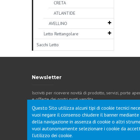
CRETA
ATLANTIDE
AVELLINO
Letto Rettangolare
Sacchi Letto
Newsletter
Iscriviti per ricevere novità di prodotto, servizi, porte ape
e offerte dei nostri punti vendita.
Questo Sito utilizza alcuni tipi di cookie tecnici ne
vuoi negare il consenso chiudere il banner mediante
della navigazione in assenza di cookie o altri strumen
vuoi autonomamente selezionare i cookie da accetta
l'utilizzo dei cookie.