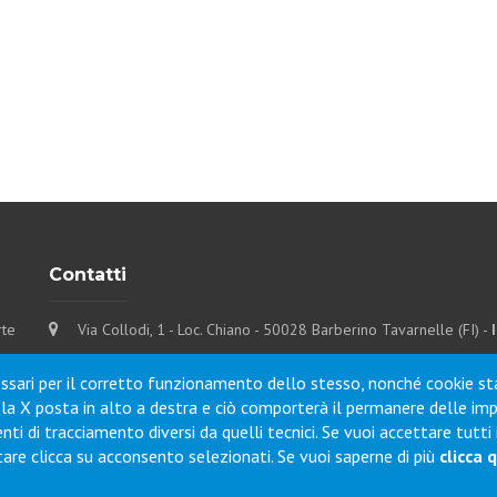
Contatti
rte
Via Collodi, 1 - Loc. Chiano - 50028 Barberino Tavarnelle (FI) -
Tel.
+39 0577-6501
Fax
+39 0577-650216
cessari per il corretto funzionamento dello stesso, nonché cookie stat
Commenti / Richieste
 la X posta in alto a destra e ciò comporterà il permanere delle im
ti di tracciamento diversi da quelli tecnici. Se vuoi accettare tutti
re clicca su acconsento selezionati. Se vuoi saperne di più
clicca q