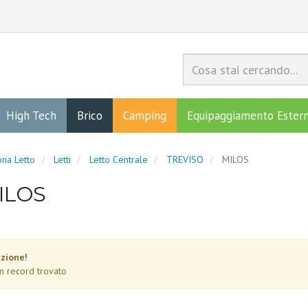
High Tech
Brico
Camping
Equipaggiamento Ester
na Letto
Letti
Letto Centrale
TREVISO
MILOS
ILOS
zione!
n record trovato