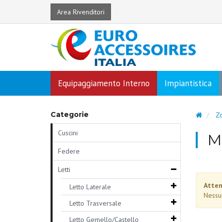
Area Rivenditori
Equipaggiamento Interno
Impiantistica
Categorie
Zo
Cuscini
M
Federe
Letti
Atten
Letto Laterale
Nessu
Letto Trasversale
Letto Gemello/Castello