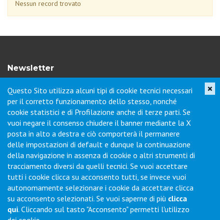
Nessun record trovato
Newsletter
×
Questo Sito utilizza alcuni tipi di cookie tecnici necessari
Iscriviti per ricevere novità di prodotto, servizi, porte aperte e
per il corretto funzionamento dello stesso, nonché
offerte dei nostri punti vendita.
cookie statistici e di Profilazione anche di terze parti. Se
vuoi negare il consenso chiudere il banner mediante la X
posta in alto a destra e ciò comporterà il permanere
Contatti
delle impostazioni di default e dunque la continuazione
della navigazione in assenza di cookie o altri strumenti di
tracciamento diversi da quelli tecnici. Se vuoi accettare
Via Collodi, 1 - Loc. Chiano - 50028 Barberino Tavarnelle (FI) -
tutti i cookie clicca su acconsento tutti, se invece vuoi
Italy
autonomamente selezionare i cookie da accettare clicca
Tel.
+39 0577-6501
Fax
+39 0577-650216
su acconsento selezionati. Se vuoi saperne di più
clicca
Commenti / Richieste
qui
. Cliccando sul tasto "Acconsento" permetti l'utilizzo