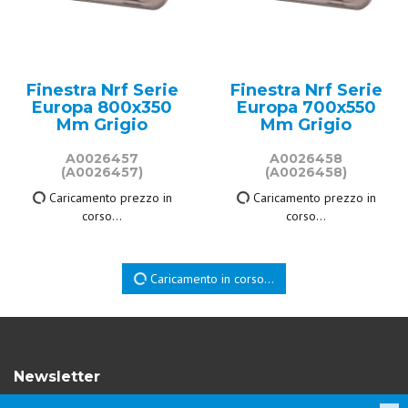
Finestra Nrf Serie
Finestra Nrf Serie
Europa 800x350
Europa 700x550
Mm Grigio
Mm Grigio
A0026457
A0026458
(A0026457)
(A0026458)
195,50 €
214,50 €
IVA inclusa
IVA inclusa