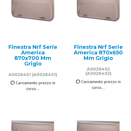
Finestra Nrf Serie
Finestra Nrf Serie
America
America 870x650
870x700 Mm
Mm Grigio
Grigio
A0026452
(A0026452)
A0026451
(A0026451)
258,50 €
332,00 €
IVA inclusa
IVA inclusa