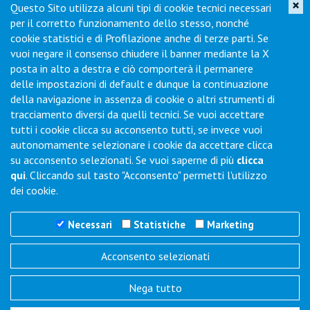
×
Questo Sito utilizza alcuni tipi di cookie tecnici necessari
per il corretto funzionamento dello stesso, nonché
cookie statistici e di Profilazione anche di terze parti. Se
Finestra Nrf Serie
Finestra Nrf Serie
vuoi negare il consenso chiudere il banner mediante la X
America 700x520
Europa 700x500
posta in alto a destra e ciò comporterà il permanere
Mm Grigio
Mm Grigio
delle impostazioni di default e dunque la continuazione
della navigazione in assenza di cookie o altri strumenti di
A0026459
A0026460
tracciamento diversi da quelli tecnici. Se vuoi accettare
(A0026459)
(A0026460)
tutti i cookie clicca su acconsento tutti, se invece vuoi
Caricamento prezzo in
Caricamento prezzo in
autonomamente selezionare i cookie da accettare clicca
corso...
corso...
su acconsento selezionati. Se vuoi saperne di più
clicca
qui
. Cliccando sul tasto "Acconsento" permetti l'utilizzo
dei cookie.
Necessari
Statistiche
Marketing
Acconsento selezionati
Nega tutto