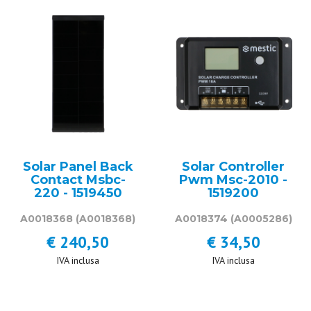
Solar Panel Back
Solar Controller
Contact Msbc-
Pwm Msc-2010 -
220 - 1519450
1519200
A0018368
(A0018368)
A0018374
(A0005286)
€ 240,50
€ 34,50
IVA inclusa
IVA inclusa