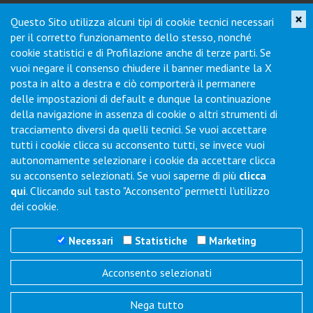
×
Questo Sito utilizza alcuni tipi di cookie tecnici necessari
Iscriviti per ricevere novità di prodotto, servizi, porte aperte e
per il corretto funzionamento dello stesso, nonché
offerte dei nostri punti vendita.
cookie statistici e di Profilazione anche di terze parti. Se
vuoi negare il consenso chiudere il banner mediante la X
posta in alto a destra e ciò comporterà il permanere
Contatti
delle impostazioni di default e dunque la continuazione
della navigazione in assenza di cookie o altri strumenti di
tracciamento diversi da quelli tecnici. Se vuoi accettare
Via Collodi, 1 - Loc. Chiano - 50028 Barberino Tavarnelle (FI) -
tutti i cookie clicca su acconsento tutti, se invece vuoi
Italy
autonomamente selezionare i cookie da accettare clicca
Tel.
+39 0577-6501
Fax
+39 0577-650216
su acconsento selezionati. Se vuoi saperne di più
clicca
Commenti / Richieste
qui
. Cliccando sul tasto "Acconsento" permetti l'utilizzo
dei cookie.
Necessari
Statistiche
Marketing
Acconsento selezionati
Trigano Servizi S.r.l.
P.I./C.F. 06386791005
Nega tutto