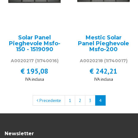
Solar Panel
Mestic Solar
Pieghevole Msfo-
Panel Pieghevole
150 - 1519090
Msfo-200
A0020217
(1I740016)
A0020218
(1I740017)
€ 195,08
€ 242,21
IVA inclusa
IVA inclusa
Precedente
1
2
3
4
Newsletter