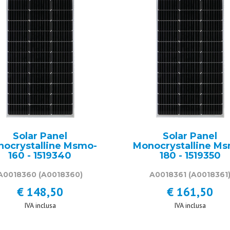
Solar Panel
Solar Panel
ocrystalline Msmo-
Monocrystalline M
160 - 1519340
180 - 1519350
A0018360
(A0018360)
A0018361
(A0018361
€ 148,50
€ 161,50
IVA inclusa
IVA inclusa