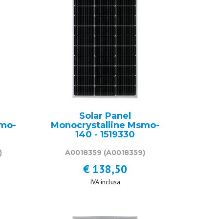
Solar Panel
smo-
Monocrystalline Msmo-
140 - 1519330
)
A0018359
(A0018359)
€ 138,50
IVA inclusa