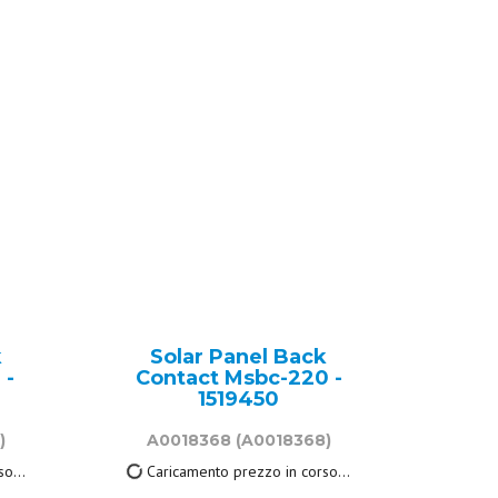
k
Solar Panel Back
 -
Contact Msbc-220 -
1519450
)
A0018368
(A0018368)
240,50 €