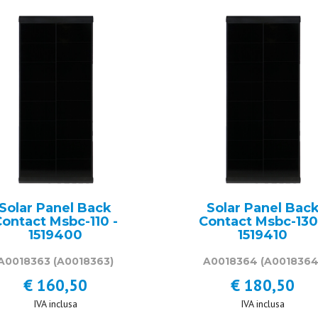
Solar Panel Back
Solar Panel Bac
ontact Msbc-110 -
Contact Msbc-130
1519400
1519410
A0018363
(A0018363)
A0018364
(A0018364
€ 160,50
€ 180,50
IVA inclusa
IVA inclusa