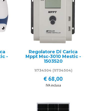
ica
Regolatore Di Carica
ic -
Mppt Msc-3010 Mestic -
1503520
1I734504
(1I734504)
€ 68,00
IVA inclusa