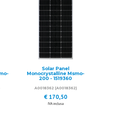
Solar Panel
smo-
Monocrystalline Msmo-
200 - 1519360
)
A0018362
(A0018362)
€ 170,50
IVA inclusa