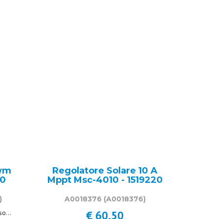
IVA inclusa
Pwm
Regolatore Solare 10 A
10
Mppt Msc-4010 - 1519220
)
A0018376
(A0018376)
€ 60,50