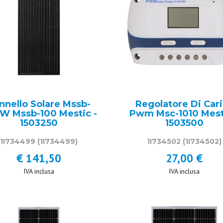
nnello Solare Mssb-
Regolatore Di Car
 W Mssb-100 Mestic -
Pwm Msc-1010 Mest
1503250
1503500
1I734499
(1I734499)
1I734502
(1I734502)
€ 141,50
27,00 €
IVA inclusa
IVA inclusa