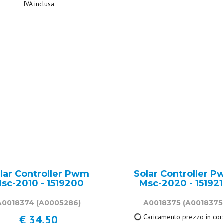
IVA inclusa
IVA inclusa
lar Controller Pwm
Solar Controller 
sc-2010 - 1519200
Msc-2020 - 15192
A0018374
(A0005286)
A0018375
(A0018375
€ 34,50
43,50 €