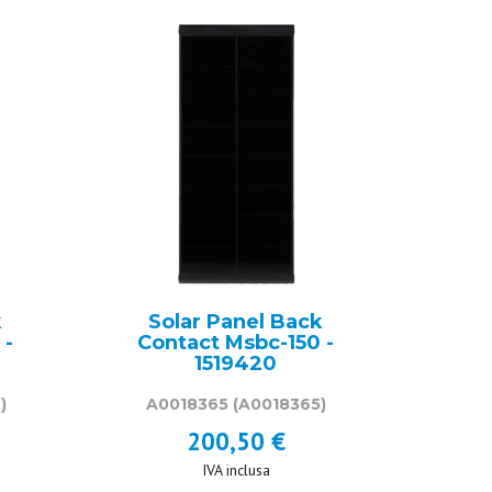
k
Solar Panel Back
 -
Contact Msbc-150 -
1519420
)
A0018365
(A0018365)
200,50 €
IVA inclusa