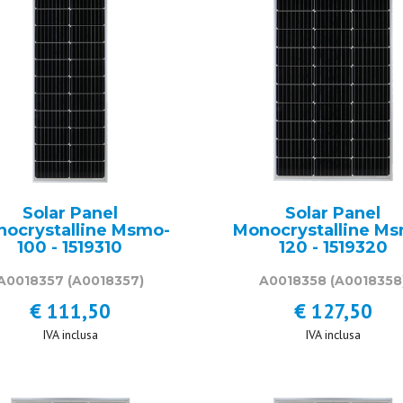
Solar Panel
Solar Panel
ocrystalline Msmo-
Monocrystalline M
100 - 1519310
120 - 1519320
A0018357
(A0018357)
A0018358
(A0018358
€ 111,50
€ 127,50
IVA inclusa
IVA inclusa