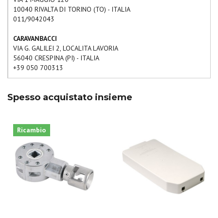
10040
RIVALTA DI TORINO
(
TO
) -
ITALIA
011/9042043
CARAVANBACCI
VIA G. GALILEI 2, LOCALITA LAVORIA
56040
CRESPINA
(
PI
) -
ITALIA
+39 050 700313
EUROCARAVAN
Spesso acquistato insieme
VIA VALLE 35
03032
ARCE
(
FR
) -
ITALIA
0776/524460
Ricambio
LINEA 80
VIA ORLANDA N. 41/A
30173
MESTRE
(
VE
) -
ITALIA
+39 041 900744
CAMPERTEAM
SS CASSIA NORD 23B KM 85,800
01100
VITERBO
(
VT
) -
ITALIA
0761 251800