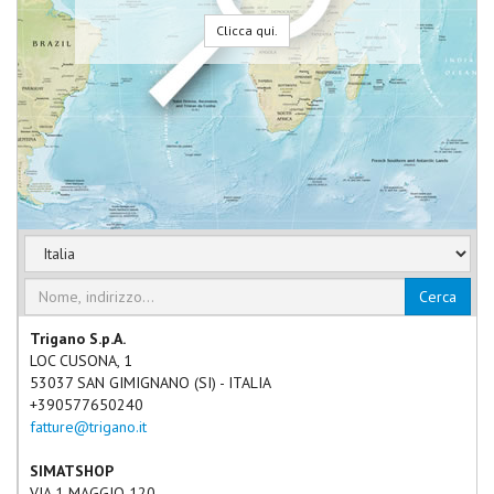
Clicca qui.
Cerca
Trigano S.p.A.
LOC CUSONA, 1
53037
SAN GIMIGNANO
(
SI
) -
ITALIA
+390577650240
fatture@trigano.it
SIMATSHOP
VIA 1 MAGGIO 120