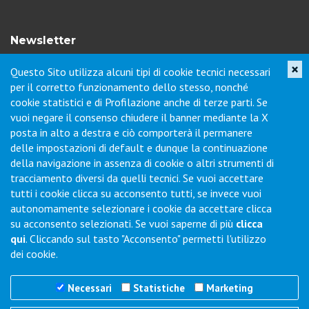
Newsletter
×
Questo Sito utilizza alcuni tipi di cookie tecnici necessari
Iscriviti per ricevere novità di prodotto, servizi, porte aperte e
per il corretto funzionamento dello stesso, nonché
offerte dei nostri punti vendita.
cookie statistici e di Profilazione anche di terze parti. Se
vuoi negare il consenso chiudere il banner mediante la X
posta in alto a destra e ciò comporterà il permanere
Contatti
delle impostazioni di default e dunque la continuazione
della navigazione in assenza di cookie o altri strumenti di
tracciamento diversi da quelli tecnici. Se vuoi accettare
Via Collodi, 1 - Loc. Chiano - 50028 Barberino Tavarnelle (FI) -
tutti i cookie clicca su acconsento tutti, se invece vuoi
Italy
autonomamente selezionare i cookie da accettare clicca
Tel.
+39 0577-6501
Fax
+39 0577-650216
su acconsento selezionati. Se vuoi saperne di più
clicca
Commenti / Richieste
qui
. Cliccando sul tasto "Acconsento" permetti l'utilizzo
dei cookie.
Necessari
Statistiche
Marketing