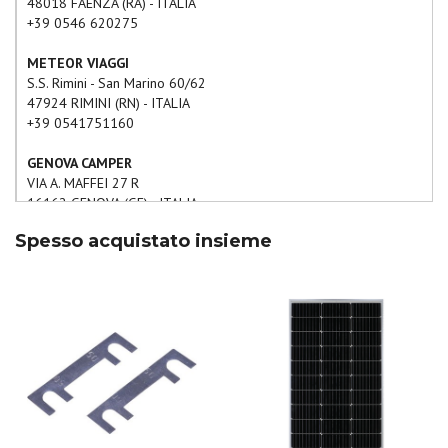
48018
FAENZA
(
RA
) -
ITALIA
+39 0546 620275
METEOR VIAGGI
S.S. Rimini - San Marino 60/62
47924
RIMINI
(
RN
) -
ITALIA
+39 0541751160
GENOVA CAMPER
VIA A. MAFFEI 27 R
16162
GENOVA
(
GE
) -
ITALIA
+39 010 7172181
Spesso acquistato insieme
CARAVAN CAMPER 2
VIA CAMPANELLA N.52
06073
CAPOCAVALLO-CORCIA.
(
PG
) -
ITALIA
075/690143
AR AUTORIPARAZIONI
VIA 25 APRILE 30
40012
CALDERARA DI RENO
(
BO
) -
ITALIA
+39 051 728260