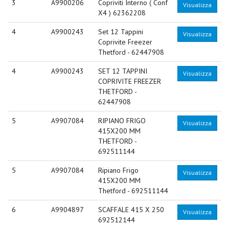
3
A9900206
Copriviti Interno ( Conf
Visualizza
X4 ) 62362208
4
A9900243
Set 12 Tappini
Visualizza
Coprivite Freezer
Thetford - 62447908
4
A9900243
SET 12 TAPPINI
Visualizza
COPRIVITE FREEZER
THETFORD -
62447908
5
A9907084
RIPIANO FRIGO
Visualizza
415X200 MM
THETFORD -
692511144
5
A9907084
Ripiano Frigo
Visualizza
415X200 MM
Thetford - 692511144
6
A9904897
SCAFFALE 415 X 250
Visualizza
692512144