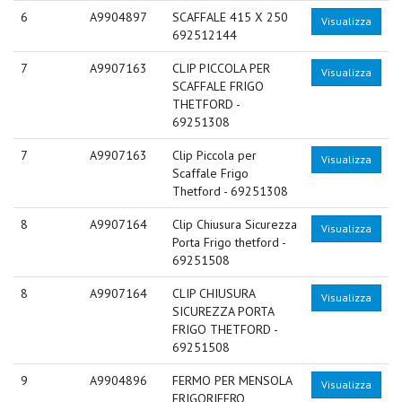
6
A9904897
SCAFFALE 415 X 250
Visualizza
692512144
7
A9907163
CLIP PICCOLA PER
Visualizza
SCAFFALE FRIGO
THETFORD -
69251308
7
A9907163
Clip Piccola per
Visualizza
Scaffale Frigo
Thetford - 69251308
8
A9907164
Clip Chiusura Sicurezza
Visualizza
Porta Frigo thetford -
69251508
8
A9907164
CLIP CHIUSURA
Visualizza
SICUREZZA PORTA
FRIGO THETFORD -
69251508
9
A9904896
FERMO PER MENSOLA
Visualizza
FRIGORIFERO