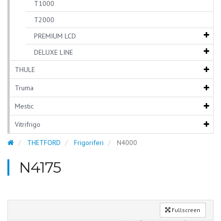
T1000
T2000
PREMIUM LCD
DELUXE LINE
THULE
Truma
Mestic
Vitrifrigo
THETFORD
Frigoriferi
N4000
N4175
Fullscreen
FRIGORIFERO - N 4175
7
3
4