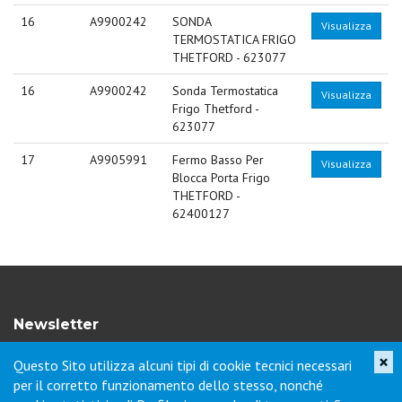
16
A9900242
SONDA
Visualizza
TERMOSTATICA FRIGO
THETFORD - 623077
16
A9900242
Sonda Termostatica
Visualizza
Frigo Thetford -
623077
17
A9905991
Fermo Basso Per
Visualizza
Blocca Porta Frigo
THETFORD -
62400127
Newsletter
×
Questo Sito utilizza alcuni tipi di cookie tecnici necessari
Iscriviti per ricevere novità di prodotto, servizi, porte aperte e
per il corretto funzionamento dello stesso, nonché
offerte dei nostri punti vendita.