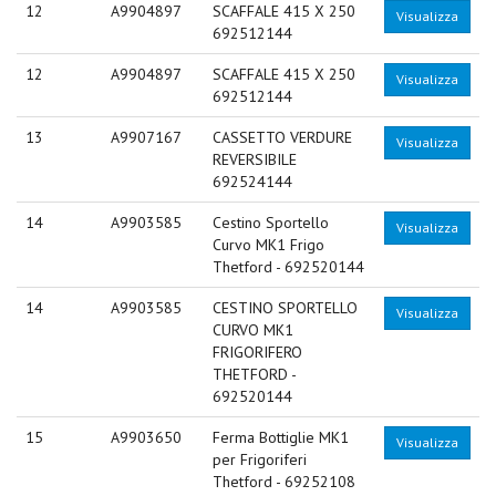
12
A9904897
SCAFFALE 415 X 250
Visualizza
692512144
12
A9904897
SCAFFALE 415 X 250
Visualizza
692512144
13
A9907167
CASSETTO VERDURE
Visualizza
REVERSIBILE
692524144
14
A9903585
Cestino Sportello
Visualizza
Curvo MK1 Frigo
Thetford - 692520144
14
A9903585
CESTINO SPORTELLO
Visualizza
CURVO MK1
FRIGORIFERO
THETFORD -
692520144
15
A9903650
Ferma Bottiglie MK1
Visualizza
per Frigoriferi
Thetford - 69252108