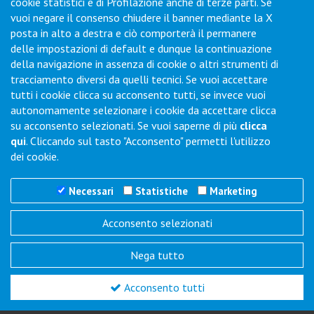
cookie statistici e di Profilazione anche di terze parti. Se
vuoi negare il consenso chiudere il banner mediante la X
posta in alto a destra e ciò comporterà il permanere
Contatti
delle impostazioni di default e dunque la continuazione
della navigazione in assenza di cookie o altri strumenti di
tracciamento diversi da quelli tecnici. Se vuoi accettare
Via Collodi, 1 - Loc. Chiano - 50028 Barberino Tavarnelle (FI) -
tutti i cookie clicca su acconsento tutti, se invece vuoi
Italy
autonomamente selezionare i cookie da accettare clicca
Tel.
+39 0577-6501
Fax
+39 0577-650216
su acconsento selezionati. Se vuoi saperne di più
clicca
Commenti / Richieste
qui
. Cliccando sul tasto "Acconsento" permetti l'utilizzo
dei cookie.
Necessari
Statistiche
Marketing
Acconsento selezionati
Trigano Servizi S.r.l.
P.I./C.F. 06386791005
Nega tutto
REA N° SI 143123 - Cap. Soc. 100.000 i.v.
Acconsento tutti
PRIVACY POLICY
COOKIE POLICY
GESTIONE DEI COOKIE