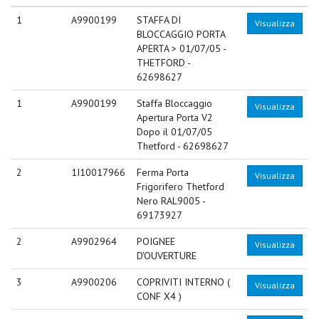
1
A9900199
STAFFA DI
Visualizza
BLOCCAGGIO PORTA
APERTA > 01/07/05 -
THETFORD -
62698627
1
A9900199
Staffa Bloccaggio
Visualizza
Apertura Porta V2
Dopo il 01/07/05
Thetford - 62698627
2
1I10017966
Ferma Porta
Visualizza
Frigorifero Thetford
Nero RAL9005 -
69173927
2
A9902964
POIGNEE
Visualizza
D'OUVERTURE
3
A9900206
COPRIVITI INTERNO (
Visualizza
CONF X4 )