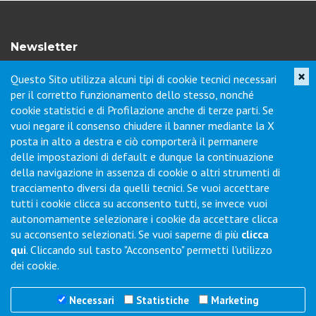
Newsletter
×
Questo Sito utilizza alcuni tipi di cookie tecnici necessari
Iscriviti per ricevere novità di prodotto, servizi, porte aperte e
per il corretto funzionamento dello stesso, nonché
offerte dei nostri punti vendita.
cookie statistici e di Profilazione anche di terze parti. Se
vuoi negare il consenso chiudere il banner mediante la X
posta in alto a destra e ciò comporterà il permanere
Contatti
delle impostazioni di default e dunque la continuazione
della navigazione in assenza di cookie o altri strumenti di
tracciamento diversi da quelli tecnici. Se vuoi accettare
Via Collodi, 1 - Loc. Chiano - 50028 Barberino Tavarnelle (FI) -
tutti i cookie clicca su acconsento tutti, se invece vuoi
Italy
autonomamente selezionare i cookie da accettare clicca
Tel.
+39 0577-6501
Fax
+39 0577-650216
su acconsento selezionati. Se vuoi saperne di più
clicca
Commenti / Richieste
qui
. Cliccando sul tasto "Acconsento" permetti l'utilizzo
dei cookie.
Necessari
Statistiche
Marketing