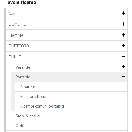
Tavole ricambi
Can
DOMETIC
FIAMMA
THETFORD
THULE
Verande
Portabici
A parete
Per portellone
Ricambi comuni portabici
Step & scalini
Oblò