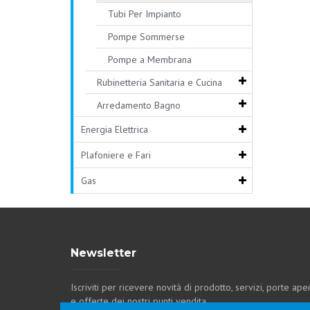
Tubi Per Impianto
Pompe Sommerse
Pompe a Membrana
Rubinetteria Sanitaria e Cucina
Arredamento Bagno
Energia Elettrica
Plafoniere e Fari
Gas
Newsletter
Iscriviti per ricevere novità di prodotto, servizi, porte ape
e offerte dei nostri punti vendita.