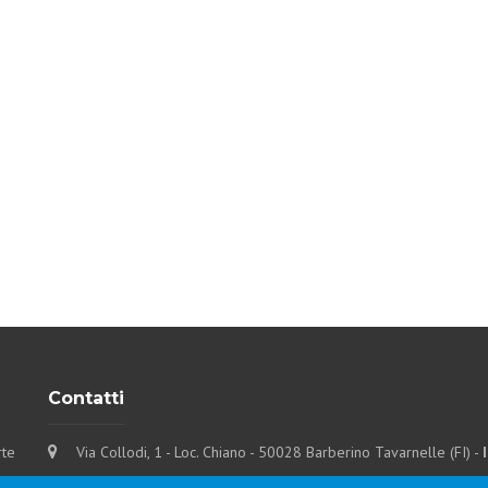
Contatti
rte
Via Collodi, 1 - Loc. Chiano - 50028 Barberino Tavarnelle (FI) -
Tel.
+39 0577-6501
Fax
+39 0577-650216