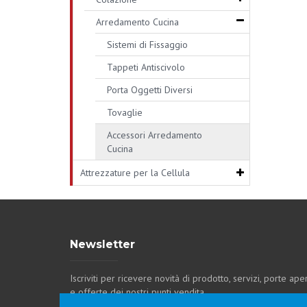
Arredamento Cucina
Sistemi di Fissaggio
Tappeti Antiscivolo
Porta Oggetti Diversi
Tovaglie
Accessori Arredamento
Cucina
Attrezzature per la Cellula
Newsletter
Iscriviti per ricevere novità di prodotto, servizi, porte ape
e offerte dei nostri punti vendita.