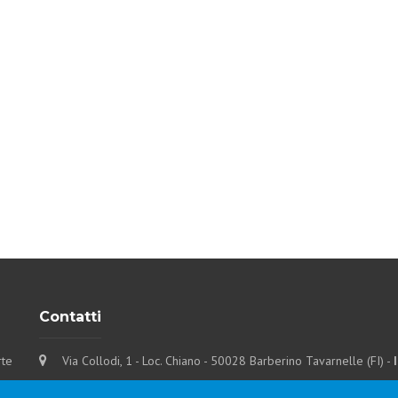
Contatti
rte
Via Collodi, 1 - Loc. Chiano - 50028 Barberino Tavarnelle (FI) -
Tel.
+39 0577-6501
Fax
+39 0577-650216