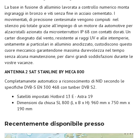
La base in fusione di alluminio lavorata a controllo numerico monta
ingranaggi in bronzo e viti senza fine in acciaio cementato. I
movimentati, di precisione centesimale vengono compiuti nel
silenzio più totale grazie all'impiego di un motore da automotive per
alzacristalli azionato da microinterruttori IP 68 con contatti dorati. Un
carter disegnato dal vento, resistente ai raggi UV e alle intemperie,
unitamente ai particolari in alluminio anodizzato, custodiscono questo
cuore meccanico garantendone massima durevolezza nel tempo
senza alcuna manutenzione, per darvi grandi soddisfazioni durante le
vostre vacanze.
ANTENNA 2 SAT STANLINE BY MECA 800
Completamanete automatico a riconoscimento di NID secondo le
specifiche DVB-S EN 300 468 con tunber DVB S2.
Satelliti impostati: Hotbird 13 E - Astra 19
Dimensioni da chiusa SL 800 (L x B x H): 960 mm x 750 mm x
190 mm
Recentemente disponibile presso