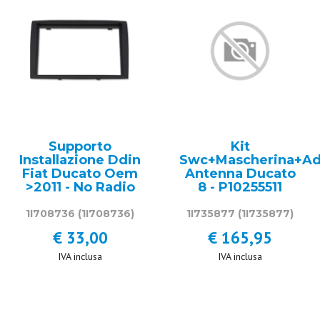
Supporto
Kit
Installazione Ddin
Swc+Mascherina+Ad
Fiat Ducato Oem
Antenna Ducato
>2011 - No Radio
8 - P10255511
1I708736
(1I708736)
1I735877
(1I735877)
€ 33,00
€ 165,95
IVA inclusa
IVA inclusa