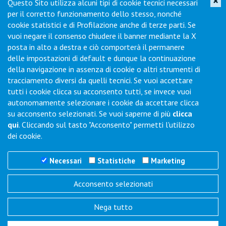
×
Questo Sito utilizza alcuni tipi di cookie tecnici necessari
Iscriviti per ricevere novità di prodotto, servizi, porte aperte e
per il corretto funzionamento dello stesso, nonché
offerte dei nostri punti vendita.
cookie statistici e di Profilazione anche di terze parti. Se
vuoi negare il consenso chiudere il banner mediante la X
posta in alto a destra e ciò comporterà il permanere
Contatti
delle impostazioni di default e dunque la continuazione
della navigazione in assenza di cookie o altri strumenti di
tracciamento diversi da quelli tecnici. Se vuoi accettare
Via Collodi, 1 - Loc. Chiano - 50028 Barberino Tavarnelle (FI) -
tutti i cookie clicca su acconsento tutti, se invece vuoi
Italy
autonomamente selezionare i cookie da accettare clicca
Tel.
+39 0577-6501
Fax
+39 0577-650216
su acconsento selezionati. Se vuoi saperne di più
clicca
Commenti / Richieste
qui
. Cliccando sul tasto "Acconsento" permetti l'utilizzo
dei cookie.
Necessari
Statistiche
Marketing
Acconsento selezionati
Trigano Servizi S.r.l.
P.I./C.F. 06386791005
Nega tutto
REA N° SI 143123 - Cap. Soc. 100.000 i.v.